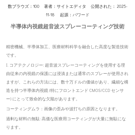
数ブラウズ：
100
著者：サイトエディタ 公開された： 2025-
11-18 起源：
パワード
半導体内視鏡超音波スプレーコーティング技術
精密機械、半導体加工、医療材料科学を融合した高度な製造技術
です。
I. コアテクノロジー: 超音波スプレーコーティングを使用する理
由従来の内視鏡の保護には浸漬または通常のスプレーが使用され
ますが、これらの方法には、数十万ドルの価値があり、繊細な構
造を持つ半導体内視鏡 (特にフロントエンド CMOS/CCD センサ
ー) にとって致命的な欠陥があります。
コーティングムラ：画像の歪みや波打ちの原因となります。
過剰な材料の無駄: 高価な医療用コーティングが大量に無駄にな
ります。