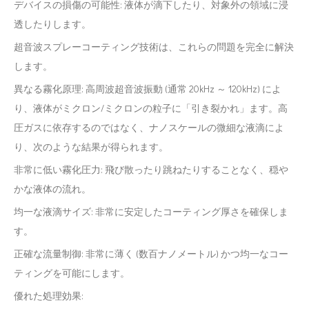
デバイスの損傷の可能性: 液体が滴下したり、対象外の領域に浸
透したりします。
超音波スプレーコーティング技術は、これらの問題を完全に解決
します。
異なる霧化原理: 高周波超音波振動 (通常 20kHz ～ 120kHz) によ
り、液体がミクロン/ミクロンの粒子に「引き裂かれ」ます。高
圧ガスに依存するのではなく、ナノスケールの微細な液滴によ
り、次のような結果が得られます。
非常に低い霧化圧力: 飛び散ったり跳ねたりすることなく、穏や
かな液体の流れ。
均一な液滴サイズ: 非常に安定したコーティング厚さを確保しま
す。
正確な流量制御: 非常に薄く (数百ナノメートル) かつ均一なコー
ティングを可能にします。
優れた処理効果: