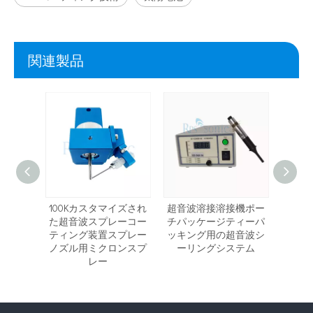
関連製品
レーコー
100Kカスタマイズされ
超音波溶接溶接機ポー
精密
ミクロ
た超音波スプレーコー
チパッケージティーパ
ング
のノズ
ティング装置スプレー
ッキング用の超音波シ
波ス
ノズル用ミクロンスプ
ーリングシステム
レー