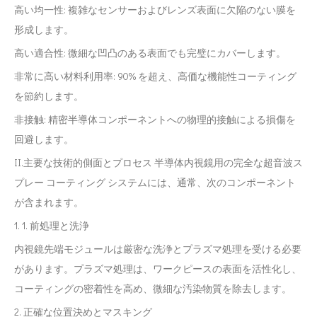
高い均一性: 複雑なセンサーおよびレンズ表面に欠陥のない膜を
形成します。
高い適合性: 微細な凹凸のある表面でも完璧にカバーします。
非常に高い材料利用率: 90% を超え、高価な機能性コーティング
を節約します。
非接触: 精密半導体コンポーネントへの物理的接触による損傷を
回避します。
II.主要な技術的側面とプロセス 半導体内視鏡用の完全な超音波ス
プレー コーティング システムには、通常、次のコンポーネント
が含まれます。
1. 1. 前処理と洗浄
内視鏡先端モジュールは厳密な洗浄とプラズマ処理を受ける必要
があります。プラズマ処理は、ワークピースの表面を活性化し、
コーティングの密着性を高め、微細な汚染物質を除去します。
2. 正確な位置決めとマスキング