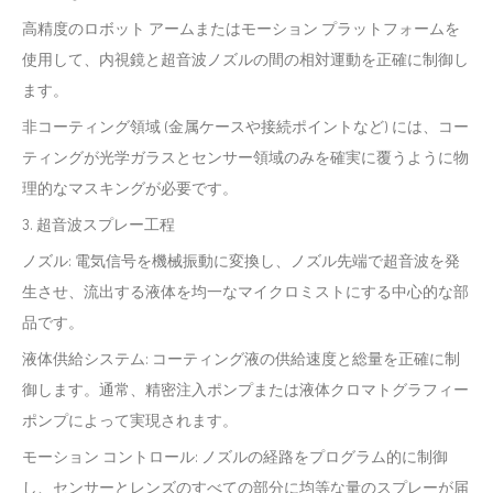
高精度のロボット アームまたはモーション プラットフォームを
使用して、内視鏡と超音波ノズルの間の相対運動を正確に制御し
ます。
非コーティング領域 (金属ケースや接続ポイントなど) には、コー
ティングが光学ガラスとセンサー領域のみを確実に覆うように物
理的なマスキングが必要です。
3. 超音波スプレー工程
ノズル: 電気信号を機械振動に変換し、ノズル先端で超音波を発
生させ、流出する液体を均一なマイクロミストにする中心的な部
品です。
液体供給システム: コーティング液の供給速度と総量を正確に制
御します。通常、精密注入ポンプまたは液体クロマトグラフィー
ポンプによって実現されます。
モーション コントロール: ノズルの経路をプログラム的に制御
し、センサーとレンズのすべての部分に均等な量のスプレーが届