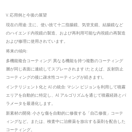
V. 応用例と今後の展望
現在の用途: 主に、使い捨て十二指腸鏡、気管支鏡、結腸鏡など
のハイエンド内視鏡の製造、および再利用可能な内視鏡の再製造
および修理に使用されています。
将来の傾向:
多機能複合コーティング: 異なる機能を持つ複数のコーティング
層が同じ表面に連続してスプレーされます (たとえば、反射防止
コーティングの後に疎水性コーティングが続きます)。
インテリジェント化と AI の統合: マシン ビジョンを利用して噴霧
エリアを自動的に特定し、AI アルゴリズムを通じて噴霧経路とパ
ラメータを最適化します。
新素材の開発: 小さな傷を自動的に修復する「自己修復」コーテ
ィングなど。または、検査中に治療薬を放出する薬剤を配合した
コーティング。