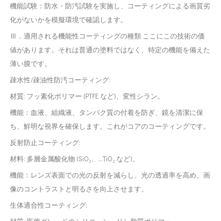
機能試験：防水・防汚試験を実施し、コーティングによる画質劣
化がないかを模擬環境で確認します。
Ⅲ．適用される機能性コーティングの種類 ここにこの技術の価
値があります。それは普通の塗料ではなく、特定の機能を備えた
薄い膜です。
疎水性/疎油性防汚コーティング:
材質: フッ素化ポリマー (PTFE など)、変性シラン。
機能：血液、組織液、タンパク質の付着を防ぎ、鏡を清潔に保
ち、鮮明な視界を確保します。これがコアのコーティングです。
反射防止コーティング:
材料: 多層金属酸化物 (SiO₂、...TiO₂ など)。
機能：レンズ表面での光の反射を減らし、光の透過率を高め、画
像のコントラストと明るさを向上させます。
生体適合性コーティング: