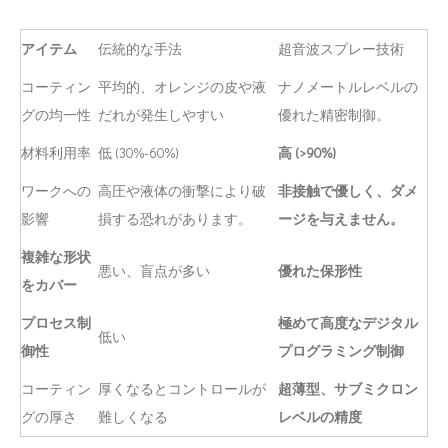
アイテム
伝統的な手法
超音波スプレー技術
コーティン
平均的、オレンジの皮や液
ナノメートルレベルの
グの均一性
だれが発生しやすい
優れた精密制御。
材料利用率
低 (30%-60%)
高 (>90%)
ワークへの
高圧や液体の衝撃により破
非接触で優しく、ダメ
影響
損する恐れがあります。
ージを与えません。
複雑な形状
悪い、盲点が多い
優れた保形性
をカバー
プロセス制
極めて高度なデジタル
低い
御性
プログラミング制御
コーティン
厚くなるとコントロールが
超薄型、サブミクロン
グの厚さ
難しくなる
レベルの精度