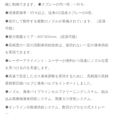
確に制御できます。 ◆スプレーの均一性：> 95％;
◆溶液変換率：95％以上、従来の2流体スプレーの4倍。
◆並行して動作する複数のノズルが装備されています。 （拡張
可能）
◆最大噴霧エリア：400*400mm; （拡張可能）
◆高精度の一定の流動液供給技術は、途切れない一定の液体供給
を実現できます。
◆レーザーアライメント：ユーザーが便利かつ迅速にノズル位置
を見つけるのを支援します。
◆高速で安定したガス液体調整を実現するために、高精度の高精
度精密圧縮バルブと液体バルブをインポートしました。
◆ノズル、液体パイプラインセルフクリーニングシステム、組み
込み廃棄物液体回収システム、廃棄ガス排気システム。
◆オンライン分散液供給システム、数百のプロセス式ストレー