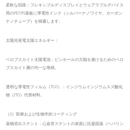
柔軟な回路：フレキシブルディスプレイとウェアラブルデバイス
用のPET/PI基板に導電性インク（シルバーナノワイヤ、カーボン
ナノチューブ）を噴霧します。
太陽光発電太陽エネルギー：
ペロブスカイト太陽電池：ピンホールの欠陥を避けるためのペロ
ブスカイト層の均一な堆積。
透明な導電性フィルム（TCO）：インジウムインジウムスズ酸化
物（ITO）代替材料。
（3）医療および生物学的コーティング
薬物溶出ステント：心血管ステントの表面に抗凝固薬（ヘパリン