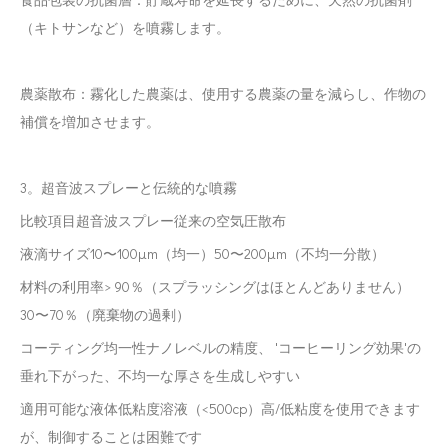
（キトサンなど）を噴霧します。
農薬散布：霧化した農薬は、使用する農薬の量を減らし、作物の
補償を増加させます。
3。超音波スプレーと伝統的な噴霧
比較項目超音波スプレー従来の空気圧散布
液滴サイズ10〜100μm（均一）50〜200μm（不均一分散）
材料の利用率> 90％（スプラッシングはほとんどありません）
30〜70％（廃棄物の過剰）
コーティング均一性ナノレベルの精度、 'コーヒーリング効果'の
垂れ下がった、不均一な厚さを生成しやすい
適用可能な液体低粘度溶液（<500cp）高/低粘度を使用できます
が、制御することは困難です