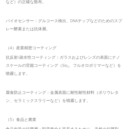
など）の正確な散布。
バイオセンサー：グルコース検出、DNAチップなどのためのスプ
レー酵素または抗体層。
（4）産業精密コーティング
抗反射/疎水性コーティング：ガラスおよびレンズの表面にナノ
スケールの官能コーティング（Sio₂、フルオロポリマーなど）を
噴霧します。
腐食防止コーティング：金属表面に耐性耐性材料（ポリウレタ
ン、セラミックスラリーなど）を噴霧します。
（5）食品と農業
食品包装の抗菌層：貯蔵寿命を延長するために、天然の抗菌剤