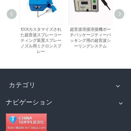
レーコー
100Kカスタマイズされ
超音波溶接溶接機ポー
精密
ミクロ
た超音波スプレーコー
チパッケージティーパ
ング
のノズ
ティング装置スプレー
ッキング用の超音波シ
波ス
ノズル用ミクロンスプ
ーリングシステム
レー
カテゴリ
ナビゲーション