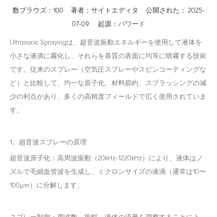
数ブラウズ：
100
著者：サイトエディタ 公開された： 2025-
07-09 起源：
パワード
Ultrasonic Sprayingは、超音波振動エネルギーを使用して液体を
小さな液滴に霧化し、それらを基質の表面に均等に噴霧する技術
です。従来のスプレー（空気圧スプレーやスピンコーティングな
ど）と比較して、均一な原子化、材料節約、スプラッシングの減
少の利点があり、多くの高精度フィールドで広く使用されていま
す。
1。超音波スプレーの原理
超音波原子化：高周波振動（20kHz-1220kHz）により、液体はノ
ズルで毛細血管波を生成し、ミクロンサイズの液滴（通常は10〜
100μm）に分解します。
スプレー制御：周波数、振幅、液体の流量を調整することによ