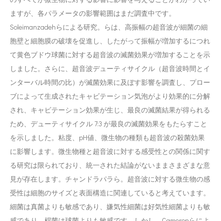
ますが、各パラメータの影響範囲はまだ調査中です。
Soleimanzadehらによる研究。らは、高振幅の超音波が細菌の細
胞壁と細胞膜の破壊を促進し、したがって振幅が増加するにつれ
て黄色ブドウ球菌に対する超音波の滅菌効果が増加することを示
しました。さらに、超音波デューティサイクル（超音波時間とイ
ンターバル時間の比）が滅菌効果に及ぼす影響を調査し、プロー
ブによって生成されたキャビテーション気泡がより効果的に分解
され、キャビテーション効果が生じ、最良の滅菌結果が得られる
ため、デューティサイクル 7:3 が最良の滅菌効果をもたらすこと
を示しました。粘度、pH値、微生物の種類も超音波の殺菌効果
に影響します。微生物種と超音波に対する感受性との関係に関す
る研究は限られており、統一された結論がないままさまざまな意
見が存在します。チャンドラパラら。超音波に対する微生物の感
受性は細胞のサイズと表面構造に関連していると考えています。
細菌は真菌よりも敏感であり、嫌気性細菌は好気性細菌よりも敏
感であり、桿菌は球菌よりも敏感です。しかし、Cameronらによ