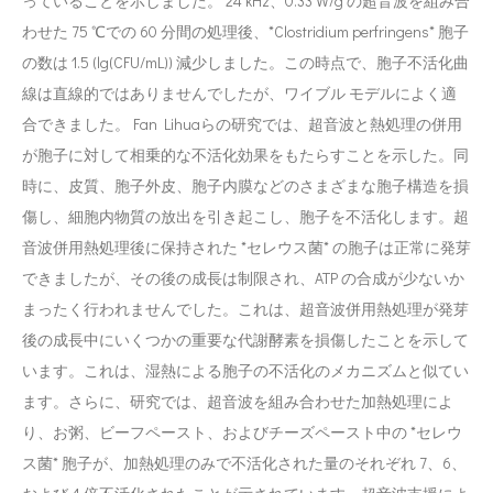
っていることを示しました。 24 kHz、0.33 W/g の超音波を組み合
わせた 75 ℃での 60 分間の処理後、*Clostridium perfringens* 胞子
の数は 1.5 (lg(CFU/mL)) 減少しました。この時点で、胞子不活化曲
線は直線的ではありませんでしたが、ワイブル モデルによく適
合できました。 Fan Lihuaらの研究では、超音波と熱処理の併用
が胞子に対して相乗的な不活化効果をもたらすことを示した。同
時に、皮質、胞子外皮、胞子内膜などのさまざまな胞子構造を損
傷し、細胞内物質の放出を引き起こし、胞子を不活化します。超
音波併用熱処理後に保持された *セレウス菌* の胞子は正常に発芽
できましたが、その後の成長は制限され、ATP の合成が少ないか
まったく行われませんでした。これは、超音波併用熱処理が発芽
後の成長中にいくつかの重要な代謝酵素を損傷したことを示して
います。これは、湿熱による胞子の不活化のメカニズムと似てい
ます。さらに、研究では、超音波を組み合わせた加熱処理によ
り、お粥、ビーフペースト、およびチーズペースト中の *セレウ
ス菌* 胞子が、加熱処理のみで不活化された量のそれぞれ 7、6、