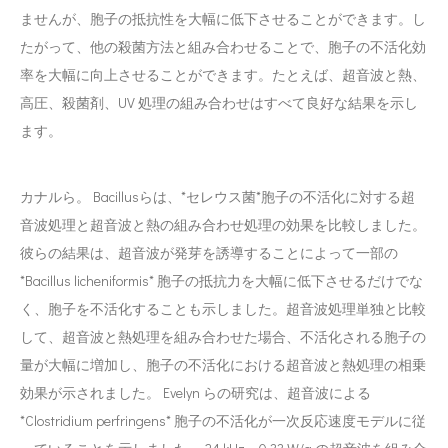
ませんが、胞子の抵抗性を大幅に低下させることができます。し
たがって、他の殺菌方法と組み合わせることで、胞子の不活化効
率を大幅に向上させることができます。たとえば、超音波と熱、
高圧、殺菌剤、UV 処理の組み合わせはすべて良好な結果を示し
ます。
カナルら。 Bacillusらは、*セレウス菌*胞子の不活化に対する超
音波処理と超音波と熱の組み合わせ処理の効果を比較しました。
彼らの結果は、超音波が発芽を誘導することによって一部の
*Bacillus licheniformis* 胞子の抵抗力を大幅に低下させるだけでな
く、胞子を不活化することも示しました。超音波処理単独と比較
して、超音波と熱処理を組み合わせた場合、不活化される胞子の
量が大幅に増加し、胞子の不活化における超音波と熱処理の相乗
効果が示されました。 Evelyn らの研究は、超音波による
*Clostridium perfringens* 胞子の不活化が一次反応速度モデルに従