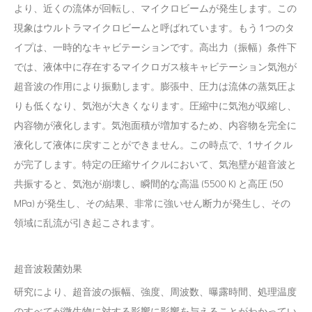
より、近くの流体が回転し、マイクロビームが発生します。この
現象はウルトラマイクロビームと呼ばれています。もう 1 つのタ
イプは、一時的なキャビテーションです。高出力（振幅）条件下
では、液体中に存在するマイクロガス核キャビテーション気泡が
超音波の作用により振動します。膨張中、圧力は流体の蒸気圧よ
りも低くなり、気泡が大きくなります。圧縮中に気泡が収縮し、
内容物が液化します。気泡面積が増加するため、内容物を完全に
液化して液体に戻すことができません。この時点で、1 サイクル
が完了します。特定の圧縮サイクルにおいて、気泡壁が超音波と
共振すると、気泡が崩壊し、瞬間的な高温 (5500 K) と高圧 (50
MPa) が発生し、その結果、非常に強いせん断力が発生し、その
領域に乱流が引き起こされます。
超音波殺菌効果
研究により、超音波の振幅、強度、周波数、曝露時間、処理温度
のすべてが微生物に対する影響に影響を与えることがわかってい