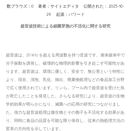
数ブラウズ：
0
著者：サイトエディタ 公開された： 2025-10-
29 起源：
パワード
超音波技術による細菌芽胞の不活化に関する研究
超音波は、20 kHz を超える周波数を持つ音波です。液体媒体中で
分子振動を誘発し、破壊的な物理的影響を引き起こす可能性があ
ります。超音波は、環境に優しく、安全で、無公害という特性に
より、現在、消泡、乳化、抽出、廃棄物処理などの食品加工分野
で広く使用されています。リンら。プール内で超音波を受けた魚
が死亡したことを発見した。さらなる研究により、超音波の生物
学的効果が明らかになり、滅菌への応用の研究につながりまし
た。強力な超音波処理は微生物とその胞子を不活化する効果があ
り、同時に食品の品質を可能な限り保存し、従来の熱処理方法の
変革の方向性を示しています。