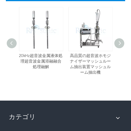
された
20kHz超音波金属液体処
高品質の超音波ホモジ
ポン
ホモジナ
理超音波金属溶融融合
ナイザーマッシュルー
た高
応器マ
処理融解
ム抽出装置マッシュル
ナイ
出フロ
ーム抽出機
たハー
カテゴリ