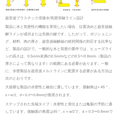
超音波プラスチック溶接水/気密溶融ライン設計
製品に水と気密性の機能を実現したい場合、位置決めと超音波融
解ラインが成功または失敗の鍵です。したがって、ポジショニン
グ、材料、肉の厚さ、超音波融解線の絶対関係の対応する比率な
ど、製品の設計で。一般的な水と気密の要件では、ヒューズライ
ンの高さは、0.5m/m未満の0.5m/mなどの0.5〜0.8m/m（製品の
厚さによって異なります）の範囲にある必要があります。一般
に、水密製品を超音波メルトラインに配置する必要がある方法は
次のとおりです。
大規模な製品の水密性と融合に適しています。接触角は= 45
°
、
x = w/2、d = 0.3〜0.8mmが推奨されます。
ステップされた先端タイプ：水密性と突出または亀裂の予防に適
しています。接触面の角度は45
x = w/2で、d = 0.3〜0.8mmで
°
,