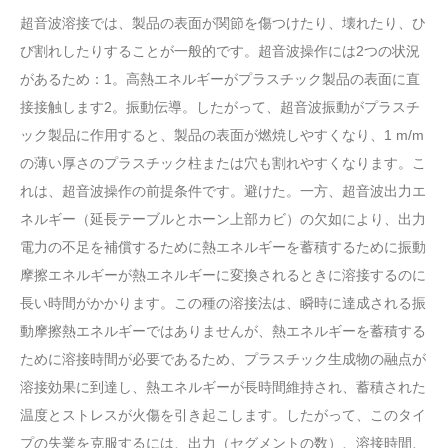
超音波溶接では、製品の表面が関節を傷つけたり、壊れたり、ひ
び割れしたりすることが一般的です。超音波操作には2つの状況
があるため：1。高熱エネルギーがプラスチック製品の表面に直
接接触します2。振動伝導。したがって、超音波振動がプラスチ
ック製品に作用すると、製品の表面が燃焼しやすくなり、1 m/m
の薄い厚さのプラスチック柱または穴も割れやすくなります。こ
れは、超音波操作の前提条件です。避けた。一方、超音波出力エ
ネルギー（延長テーブルとホーン上部カビ）の欠如により、出力
電力の不足を補償するために熱エネルギーを蓄積するために振動
摩擦エネルギーが熱エネルギーに変換されるときに溶接するのに
長い時間がかかります。この種の溶接法は、瞬時に達成される振
動摩擦熱エネルギーではありませんが、熱エネルギーを蓄積する
ために溶接時間が必要であるため、プラスチック生成物の融点が
溶接効果に到達し、熱エネルギーが長時間維持され、蓄積された
温度とストレスが火傷を引き起こします。したがって、このタイ
プの失業を克服するには、出力（セグメントの数）、溶接時間、