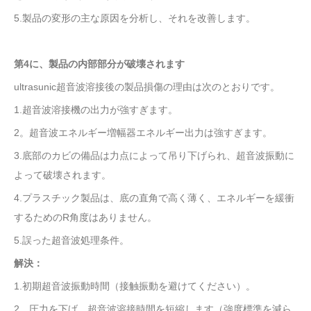
5.製品の変形の主な原因を分析し、それを改善します。
第4に、製品の内部部分が破壊されます
ultrasunic超音波溶接後の製品損傷の理由
は次のとおりです。
1.超音波溶接機の出力が強すぎます。
2。超音波エネルギー増幅器エネルギー出力は強すぎます。
3.底部のカビの備品は力点によって吊り下げられ、超音波振動に
よって破壊されます。
4.プラスチック製品は、底の直角で高く薄く、エネルギーを緩衝
するためのR角度はありません。
5.誤った超音波処理条件。
解決：
1.初期超音波振動時間（接触振動を避けてください）。
2。圧力を下げ、超音波溶接時間を短縮します（強度標準を減ら