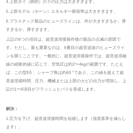
4.上部ダイ（静的）の下の圧力は大きすぎます。
5.上部モデル（ホーン）エネルギー膨張率は大きすぎます。
6.プラスチック製品のヒューズラインは、外が大きすぎるか、厚
すぎるか、厚すぎます。
上記の6つの項目は、超音波溶接操作後の製品の点滅の原因で
す。ただし、最も重要なのは、6番目の超音波波のヒューズライ
ンを開くことです。一般的に、超音波溶接操作では、超音波溶融
線の経験的値に応じて、空気圧は約2〜4kgの範囲です。たとえ
ば、この型
Eδ
、シャープ角は約60
°であり、この値を超えて超
音波溶接時間、圧力、機械または上部のカビの出力が
増加
し、上
記の1〜6項目がフラッシュとバリを形成します。
解決：
1.圧力を下げ、超音波溶接時間を短縮します（強度基準を減らし
ます）。