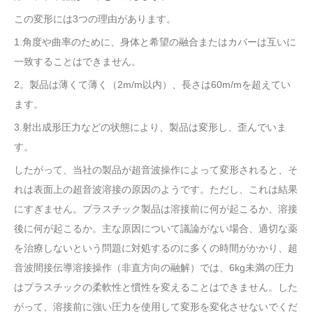
この変形には3つの理由があります。
1.角度や曲率のために、身体と希望の融合またはカバーは互いに
一致することはできません。
2。製品は薄くて薄く（2m/m以内）、長さは60m/mを超えてい
ます。
3.射出成形圧力などの状態により、製品は変形し、歪んでいま
す。
したがって、当社の製品が超音波操作によって変形されると、そ
れは表面上の超音波溶接の原因のようです。ただし、これは結果
にすぎません。プラスチック製品は溶接前に何が起こるか、溶接
後に何が起こるか。主な原因について議論がない場合、適切な薬
を治療しないという問題に対処するのに多くの時間がかかり、超
音波間接伝導溶接操作（非直方向の融解）では、6kg未満の圧力
はプラスチックの柔軟性と慣性を変えることはできません。した
がって、溶接前に強い圧力を使用して変形を変化させないでくだ