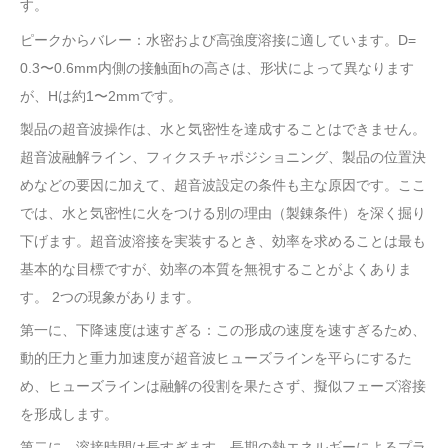
す。
ピークからバレー：水密および高強度溶接に適しています。D=
0.3〜0.6mm内側の接触面hの高さは、形状によって異なります
が、Hは約1〜2mmです。
製品の超音波操作は、水と気密性を達成することはできません。
超音波融解ライン、フィクスチャポジショニング、製品の位置決
めなどの要因に加えて、超音波設定の条件も主な原因です。ここ
では、水と気密性に火をつける別の理由（製錬条件）を深く掘り
下げます。超音波溶接を実装するとき、効率を求めることは最も
基本的な目標ですが、効率の本質を無視することがよくありま
す。 2つの現象があります。
第一に、下降速度は速すぎる：この形成の速度を速すぎるため、
動的圧力と重力加速度が超音波ヒューズラインを平らにするた
め、ヒューズラインは融解の役割を果たさず、擬似フェーズ溶接
を形成します。
第二に、溶接時間は長すぎます。長期の熱エネルギーによるプラ